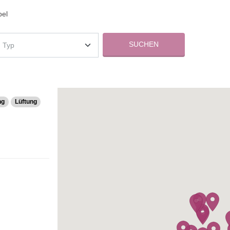
bel
SUCHEN
ng
Lüftung