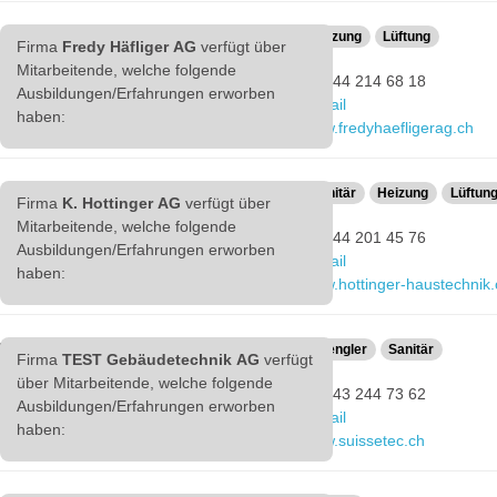
Fredy Häfliger AG
Heizung
Lüftung
Firma
Fredy Häfliger AG
verfügt über
Planungsbetrieb
Mitarbeitende, welche folgende
+41 44 214 68 18
Ausbildungen/Erfahrungen erworben
Bahnhofstrasse 71
E-Mail
haben:
8001 Zürich
www.fredyhaefligerag.ch
K. Hottinger AG
Sanitär
Heizung
Lüftun
Firma
K. Hottinger AG
verfügt über
Ausführender Betrieb
Mitarbeitende, welche folgende
+41 44 201 45 76
Ausbildungen/Erfahrungen erworben
Talstrasse 62
E-Mail
haben:
8001 Zürich
www.hottinger-haustechnik.
TEST Gebäudetechnik AG
Spengler
Sanitär
Firma
TEST Gebäudetechnik AG
verfügt
Hersteller/Lieferant
über Mitarbeitende, welche folgende
+41 43 244 73 62
Ausbildungen/Erfahrungen erworben
Auf der Mauer 11
E-Mail
haben:
8021 Zürich 1 Sihlpost
www.suissetec.ch