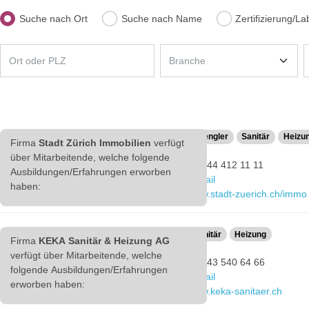
Suche nach Ort
Suche nach Name
Zertifizierung/La
Stadt Zürich Immobilien
Spengler
Sanitär
Heizu
Firma
Stadt Zürich Immobilien
verfügt
über Mitarbeitende, welche folgende
Lindenhofstrasse 21
+41 44 412 11 11
Ausbildungen/Erfahrungen erworben
8021 Zürich
E-Mail
haben:
www.stadt-zuerich.ch/immo
KEKA Sanitär & Heizung AG
Sanitär
Heizung
Firma
KEKA Sanitär & Heizung AG
Ausführender Betrieb
verfügt über Mitarbeitende, welche
+41 43 540 64 66
folgende Ausbildungen/Erfahrungen
Rindermarkt 8
E-Mail
erworben haben:
8001 Zürich
www.keka-sanitaer.ch