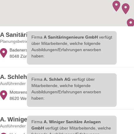
A Sanitäringenieure GmbH
Firma
A Sanitäringenieure GmbH
verfügt
Planungsbetrieb
über Mitarbeitende, welche folgende
Ausbildungen/Erfahrungen erworben
Badenerstrasse 580
haben:
8048 Zürich
A. Schleh AG
Firma
A. Schleh AG
verfügt über
Ausführender Betrieb
Mitarbeitende, welche folgende
Ausbildungen/Erfahrungen erworben
Motorenstrasse 53
haben:
8620 Wetzikon
A. Winiger Sanitäre Anlagen GmbH
Firma
A. Winiger Sanitäre Anlagen
Ausführender Betrieb
GmbH
verfügt über Mitarbeitende, welche